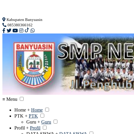
Loading...
Kabupaten Banyuasin
085380366162
≡ Menu
Home +
Home
PTK +
PTK
Guru +
Guru
Profil +
Profil
DATA SISWA +
DATA SISWA