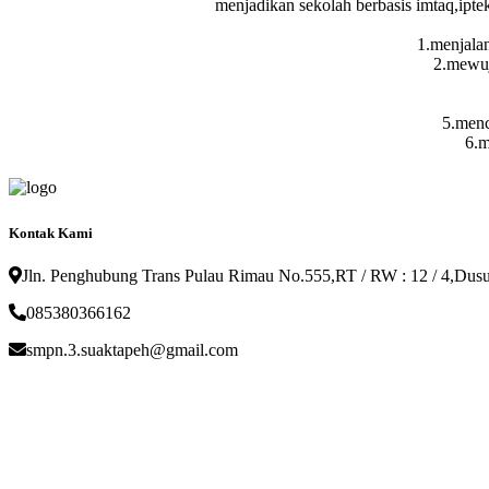
menjadikan sekolah berbasis imtaq,ipt
1.menjalan
2.mewuj
5.menc
6.m
Kontak Kami
Jln. Penghubung Trans Pulau Rimau No.555,RT / RW : 12 / 4,Dusun
085380366162
smpn.3.suaktapeh@gmail.com