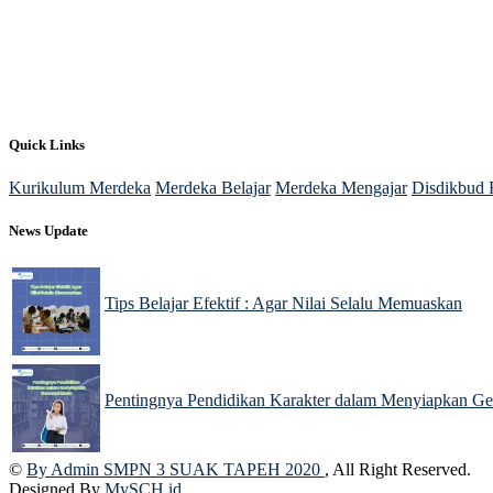
Quick Links
Kurikulum Merdeka
Merdeka Belajar
Merdeka Mengajar
Disdikbud 
News Update
Tips Belajar Efektif : Agar Nilai Selalu Memuaskan
09 Dec 2024
Pentingnya Pendidikan Karakter dalam Menyiapkan G
09 Dec 2024
©
By Admin SMPN 3 SUAK TAPEH 2020
, All Right Reserved.
Designed By
MySCH.id