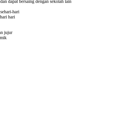
dan dapat bersaing dengan sekolah lain
sehari-hari
ari hari
n jujur
emik